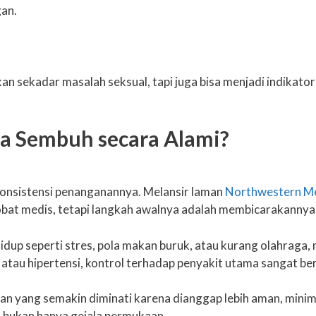
gan.
n sekadar masalah seksual, tapi juga bisa menjadi indikator 
sa Sembuh secara Alami?
onsistensi penanganannya. Melansir laman
Northwestern Me
 obat medis, tetapi langkah awalnya adalah membicarakanny
 hidup seperti stres, pola makan buruk, atau kurang olahrag
atau hipertensi, kontrol terhadap penyakit utama sangat ber
ilihan yang semakin diminati karena dianggap lebih aman, m
, bukan hanya gejala permukaan.