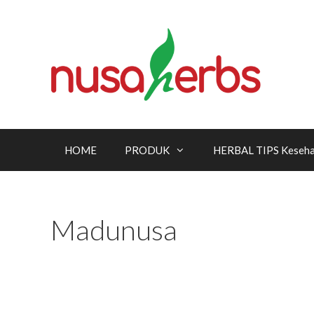
Skip
to
content
HOME
PRODUK
HERBAL TIPS Keseha
Madunusa